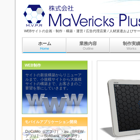
WEBサイトの企画・制作・構築・運営 / 広告代理店業 / 人材派遣およびサ
ホーム
業務内容
制作実
Home
Outline
Works
WEB制作
サイトの新規構築からリニューア
ルまで、小規模サイトから大規模
サイトの構築まで、お客さまのご
要望を形にしていきます。
モバイルアプリケーション開発
DoCoMo（iアプリ）・au（BREW
アプリ）・SoftBank（S!アプリ）