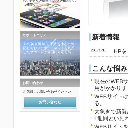
の3キャリア携帯アプリを構築いた
します。
サポートエリア
新着情報
東京 神奈川 埼玉 千葉 を中心に対
応しております。（ネットを利用
2017/6/18
HP
したサポートは全国に対応可能）
こんな悩み
現在のWEB
お問い合わせ
用がかかりす
お気軽にお問い合わせください。
WEBサイト
お問い合わせ
る。
大急ぎで新製
1週間といわ
WEBサイト